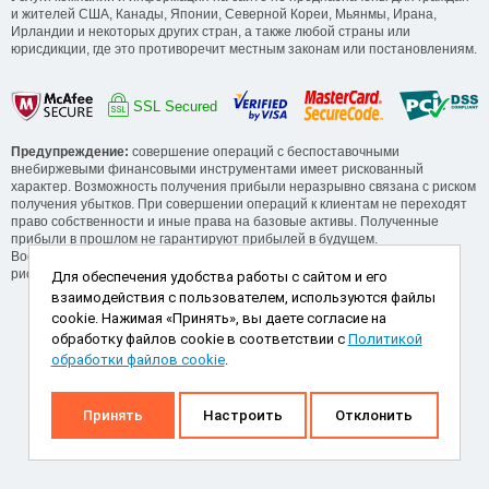
и жителей США, Канады, Японии, Северной Кореи, Мьянмы, Ирана,
Ирландии и некоторых других стран, а также любой страны или
юрисдикции, где это противоречит местным законам или постановлениям.
SSL Secured
Предупреждение:
совершение операций с беспоставочными
внебиржевыми финансовыми инструментами имеет рискованный
характер. Возможность получения прибыли неразрывно связана с риском
получения убытков. При совершении операций к клиентам не переходят
право собственности и иные права на базовые активы. Полученные
прибыли в прошлом не гарантируют прибылей в будущем.
Воспользуйтесь обучающими сервисами от компании для понимания
рисков, прежде, чем начинать операции.
Для обеспечения удобства работы с сайтом и его
взаимодействия с пользователем, используются файлы
Способы пополнения и снятия
cookie. Нажимая «Принять», вы даете согласие на
обработку файлов cookie в соответствии с
Политикой
обработки файлов cookie
.
Принять
Настроить
Отклонить