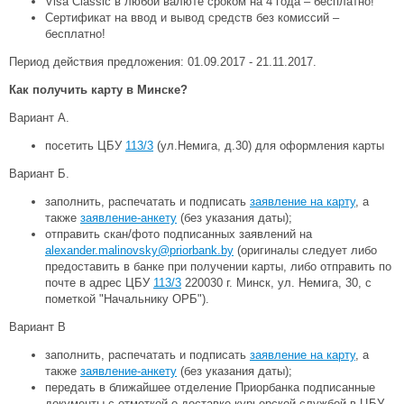
Visa Classic в любой валюте сроком на 4 года – бесплатно!
Сертификат на ввод и вывод средств без комиссий –
бесплатно!
Период действия предложения: 01.09.2017 - 21.11.2017.
Как получить карту в Минске?
Вариант А.
посетить ЦБУ
113/3
(ул.Немига, д.30) для оформления карты
Вариант Б.
заполнить, распечатать и подписать
заявление на карту
, а
также
заявление-анкету
(без указания даты);
отправить скан/фото подписанных заявлений на
alexander.malinovsky@priorbank.by
(оригиналы следует либо
предоставить в банке при получении карты, либо отправить по
почте в адрес ЦБУ
113/3
220030 г. Минск, ул. Немига, 30, с
пометкой "Начальнику ОРБ").
Вариант В
заполнить, распечатать и подписать
заявление на карту
, а
также
заявление-анкету
(без указания даты);
передать в ближайшее отделение Приорбанка подписанные
документы с отметкой о доставке курьерской службой в ЦБУ