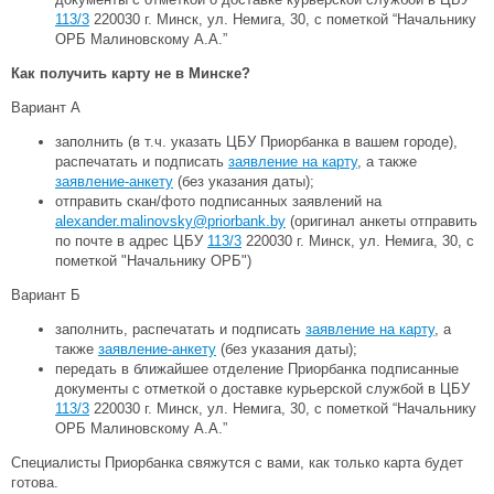
113/3
220030 г. Минск, ул. Немига, 30, с пометкой “Начальнику
ОРБ Малиновскому А.А.”
Как получить
карту не в Минске
?
Вариант А
заполнить (в т.ч. указать ЦБУ Приорбанка в вашем городе),
распечатать и подписать
заявление на карту
, а также
заявление-анкету
(без указания даты);
отправить скан/фото подписанных заявлений на
alexander.malinovsky@priorbank.by
(оригинал анкеты отправить
по почте в адрес ЦБУ
113/3
220030 г. Минск, ул. Немига, 30, с
пометкой "Начальнику ОРБ")
Вариант Б
заполнить, распечатать и подписать
заявление на карту
, а
также
заявление-анкету
(без указания даты);
передать в ближайшее отделение Приорбанка подписанные
документы с отметкой о доставке курьерской службой в ЦБУ
113/3
220030 г. Минск, ул. Немига, 30, с пометкой “Начальнику
ОРБ Малиновскому А.А.”
Специалисты Приорбанка свяжутся с вами, как только карта будет
готова.