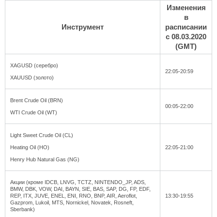
Изменения
в
Инструмент
расписании
с 08.03.2020
(GMT)
XAGUSD (серебро)
22:05-20:59
XAUUSD (золото)
Brent Crude Oil (BRN)
00:05-22:00
WTI Crude Oil (WT)
Light Sweet Crude Oil (CL)
Heating Oil (HO)
22:05-21:00
Henry Hub Natural Gas (NG)
Акции (кроме IDCB, LNVG, TCTZ, NINTENDO_JP, ADS,
BMW, DBK, VOW, DAI, BAYN, SIE, BAS, SAP, DG, FP, EDF,
REP, ITX, JUVE, ENEL, ENI, RNO, BNP, AIR, Aeroflot,
13:30-19:55
Gazprom, Lukoil, MTS, Nornickel, Novatek, Rosneft,
Sberbank)