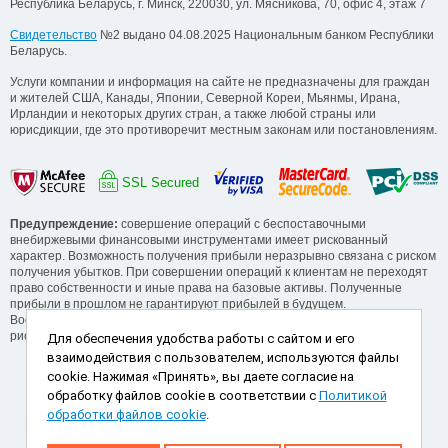
Республика Беларусь, г. Минск, 220030, ул. Мясникова, 70, офис 4, этаж 7
Свидетельство
№2 выдано 04.08.2025 Национальным банком Республики
Беларусь.
Услуги компании и информация на сайте не предназначены для граждан
и жителей США, Канады, Японии, Северной Кореи, Мьянмы, Ирана,
Ирландии и некоторых других стран, а также любой страны или
юрисдикции, где это противоречит местным законам или постановлениям.
SSL Secured
Предупреждение:
совершение операций с беспоставочными
внебиржевыми финансовыми инструментами имеет рискованный
характер. Возможность получения прибыли неразрывно связана с риском
получения убытков. При совершении операций к клиентам не переходят
право собственности и иные права на базовые активы. Полученные
прибыли в прошлом не гарантируют прибылей в будущем.
Воспользуйтесь обучающими сервисами от компании для понимания
рисков, прежде, чем начинать операции.
Для обеспечения удобства работы с сайтом и его
взаимодействия с пользователем, используются файлы
Способы пополнения и снятия
cookie. Нажимая «Принять», вы даете согласие на
обработку файлов cookie в соответствии с
Политикой
обработки файлов cookie
.