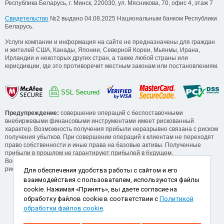
Республика Беларусь, г. Минск, 220030, ул. Мясникова, 70, офис 4, этаж 7
Свидетельство
№2 выдано 04.08.2025 Национальным банком Республики
Беларусь.
Услуги компании и информация на сайте не предназначены для граждан
и жителей США, Канады, Японии, Северной Кореи, Мьянмы, Ирана,
Ирландии и некоторых других стран, а также любой страны или
юрисдикции, где это противоречит местным законам или постановлениям.
SSL Secured
Предупреждение:
совершение операций с беспоставочными
внебиржевыми финансовыми инструментами имеет рискованный
характер. Возможность получения прибыли неразрывно связана с риском
получения убытков. При совершении операций к клиентам не переходят
право собственности и иные права на базовые активы. Полученные
прибыли в прошлом не гарантируют прибылей в будущем.
Воспользуйтесь обучающими сервисами от компании для понимания
рисков, прежде, чем начинать операции.
Для обеспечения удобства работы с сайтом и его
взаимодействия с пользователем, используются файлы
Способы пополнения и снятия
cookie. Нажимая «Принять», вы даете согласие на
обработку файлов cookie в соответствии с
Политикой
обработки файлов cookie
.