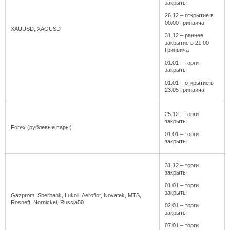
закрыты
26.12 – открытие в
00:00 Гринвича
XAUUSD, XAGUSD
31.12 – раннее
закрытие в 21:00
Гринвича
01.01 – торги
закрыты
01.01 – открытие в
23:05 Гринвича
25.12 – торги
закрыты
Forex (рублевые пары)
01.01 – торги
закрыты
31.12 – торги
закрыты
01.01 – торги
закрыты
Gazprom, Sberbank, Lukoil, Aeroflot, Novatek, MTS,
Rosneft, Nornickel, Russia50
02.01 – торги
закрыты
07.01 – торги