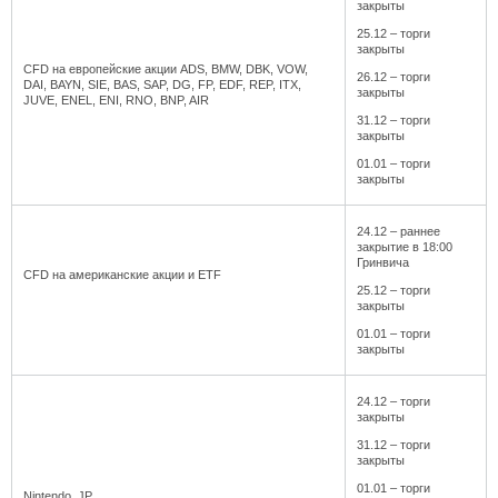
закрыты
25.12 – торги
закрыты
CFD на европейские акции ADS, BMW, DBK, VOW,
26.12 – торги
DAI, BAYN, SIE, BAS, SAP, DG, FP, EDF, REP, ITX,
закрыты
JUVE, ENEL, ENI, RNO, BNP, AIR
31.12 – торги
закрыты
01.01 – торги
закрыты
24.12 – раннее
закрытие в 18:00
Гринвича
CFD на американские акции и ETF
25.12 – торги
закрыты
01.01 – торги
закрыты
24.12 – торги
закрыты
31.12 – торги
закрыты
01.01 – торги
Nintendo_JP