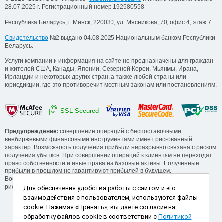
28.07.2025 г. Регистрационный номер 192580558
Республика Беларусь, г. Минск, 220030, ул. Мясникова, 70, офис 4, этаж 7
Свидетельство
№2 выдано 04.08.2025 Национальным банком Республики
Беларусь.
Услуги компании и информация на сайте не предназначены для граждан
и жителей США, Канады, Японии, Северной Кореи, Мьянмы, Ирана,
Ирландии и некоторых других стран, а также любой страны или
юрисдикции, где это противоречит местным законам или постановлениям.
SSL Secured
Предупреждение:
совершение операций с беспоставочными
внебиржевыми финансовыми инструментами имеет рискованный
характер. Возможность получения прибыли неразрывно связана с риском
получения убытков. При совершении операций к клиентам не переходят
право собственности и иные права на базовые активы. Полученные
прибыли в прошлом не гарантируют прибылей в будущем.
Воспользуйтесь обучающими сервисами от компании для понимания
рисков, прежде, чем начинать операции.
Для обеспечения удобства работы с сайтом и его
взаимодействия с пользователем, используются файлы
Способы пополнения и снятия
cookie. Нажимая «Принять», вы даете согласие на
обработку файлов cookie в соответствии с
Политикой