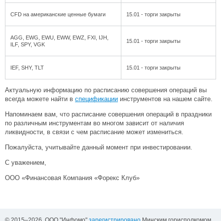
CFD на американские ценные бумаги
15.01 - торги закрыты
AGG, EWG, EWU, EWW, EWZ, FXI, IJH,
15.01 - торги закрыты
ILF, SPY, VGK
IEF, SHY, TLT
15.01 - торги закрыты
Актуальную информацию по расписанию совершения операций вы
всегда можете найти в
спецификации
инструментов на нашем сайте.
Напоминаем вам, что расписание совершения операций в праздники
по различным инструментам во многом зависит от наличия
ликвидности, в связи с чем расписание может измениться.
Пожалуйста, учитывайте данный момент при инвестировании.
С уважением,
ООО «Финансовая Компания «Форекс Клуб»
© 2015–2026, ООО "Инфомо"
зарегистрировано
Минским горисполкомом