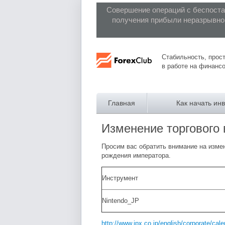
Совершение операций с беспост
получения прибыли неразрывно 
Forex Club
Стабильность, прост
в работе на финанс
Главная
Как начать ин
Изменение торгового 
Просим вас обратить внимание на измен
рождения императора.
Инструмент
Nintendo_JP
http://www.jpx.co.jp/english/corporate/cale