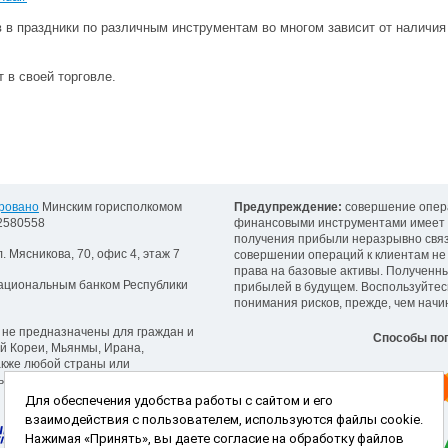
 в праздники по различным инструментам во многом зависит от наличия 
 в своей торговле.
ровано
Минским горисполкомом
Предупреждение:
совершение опер
92580558
финансовыми инструментами имеет 
получения прибыли неразрывно связ
л. Мясникова, 70, офис 4, этаж 7
совершении операций к клиентам не
права на базовые активы. Полученн
ациональным банком Республики
прибылей в будущем. Воспользуйтес
понимания рисков, прежде, чем начи
 не предназначены для граждан и
Способы поп
й Кореи, Мьянмы, Ирана,
акже любой страны или
ным законам или постановлениям.
Для обеспечения удобства работы с сайтом и его
взаимодействия с пользователем, используются файлы cookie.
Нажимая «Принять», вы даете согласие на обработку файлов