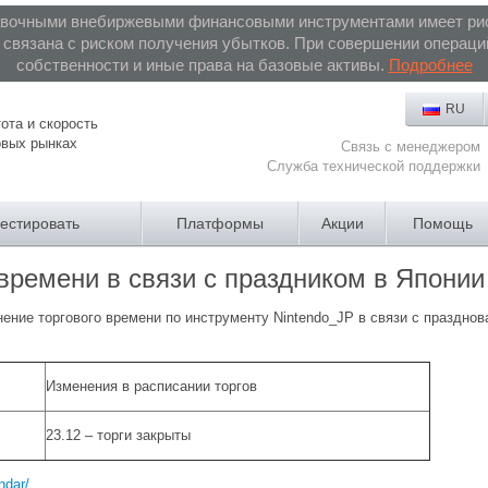
авочными внебиржевыми финансовыми инструментами имеет рис
связана с риском получения убытков. При совершении операций
собственности и иные права на базовые активы.
Подробнее
RU
ота и скорость
овых рынках
Связь с менеджером
Служба технической поддержки
вестировать
Платформы
Акции
Помощь
времени в связи с праздником в Японии
ение торгового времени по инструменту Nintendo_JP в связи с празднов
Изменения в расписании торгов
23.12 – торги закрыты
ndar/