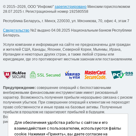
© 2015–2026, ООО "Инфомо"
зарегистрировано
Минским горисполкомом
28.07.2025 г. Регистрационный номер 192580558
Республика Беларусь, г. Минск, 220030, ул. Мясникова, 70, офис 4, этаж 7
Свидетельство
№2 выдано 04.08.2025 Национальным банком Республики
Беларусь.
Услуги компании и информация на сайте не предназначены для граждан
и жителей США, Канады, Японии, Северной Кореи, Мьянмы, Ирана,
Ирландии и некоторых других стран, а также любой страны или
юрисдикции, где это противоречит местным законам или постановлениям.
SSL Secured
Предупреждение:
совершение операций с беспоставочными
внебиржевыми финансовыми инструментами имеет рискованный
характер. Возможность получения прибыли неразрывно связана с риском
получения убытков. При совершении операций к клиентам не переходят
право собственности и иные права на базовые активы. Полученные
прибыли в прошлом не гарантируют прибылей в будущем.
Воспользуйтесь обучающими сервисами от компании для понимания
рисков, прежде, чем начинать операции.
Для обеспечения удобства работы с сайтом и его
взаимодействия с пользователем, используются файлы
Способы пополнения и снятия
cookie. Нажимая «Принять», вы даете согласие на